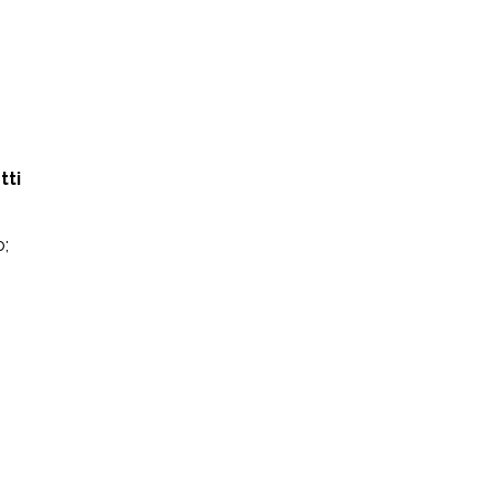
tti
;