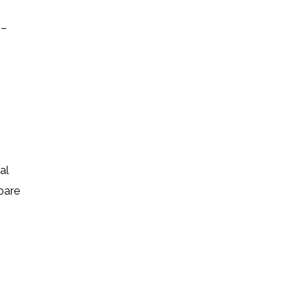
 –
al
ppare