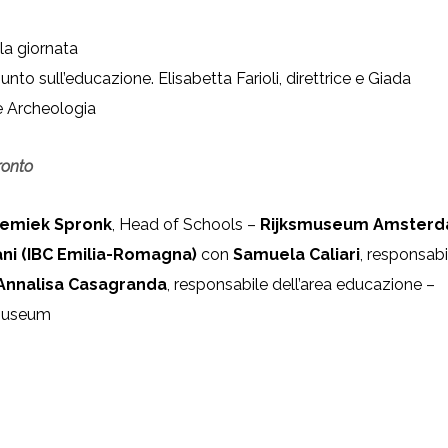
lla giornata
 punto sull’educazione. Elisabetta Farioli, direttrice e Giada
 e Archeologia
ronto
emiek Spronk
, Head of Schools –
Rijksmuseum Amster
ani (IBC Emilia-Romagna)
con
Samuela Caliari
, responsabi
Annalisa Casagranda
, responsabile dell’area educazione –
smuseum