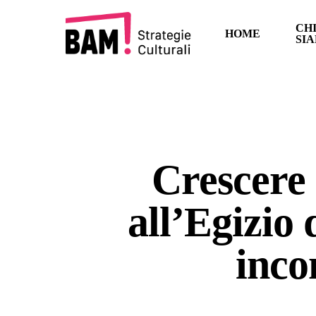
Passa
CH
al
HOME
SI
contenuto
pricipale
Crescere
all’Egizio 
inco