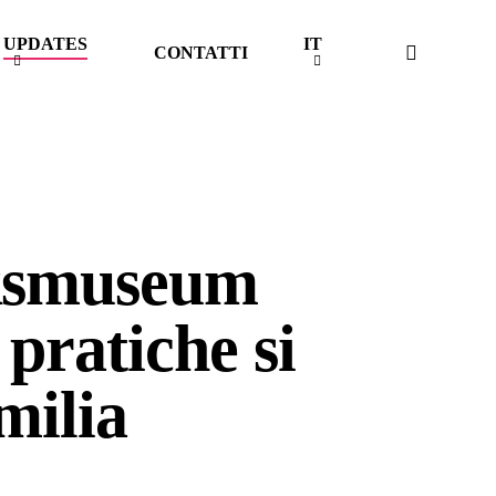
UPDATES
IT
cerca
CONTATTI
jksmuseum
 pratiche si
milia