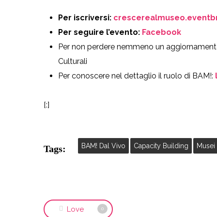
Per iscriversi:
crescerealmuseo.eventbri
Per seguire l’evento:
Facebook
Per non
perdere nemmeno un aggiornament
Culturali
Per conoscere nel dettaglio il ruolo di BAM!:
[:]
BAM! Dal Vivo
Capacity Building
Musei 
Tags:
Love
0