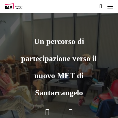
Men
Passa
al
cerca
contenuto
pricipale
Un percorso di
partecipazione verso il
nuovo MET di
Santarcangelo