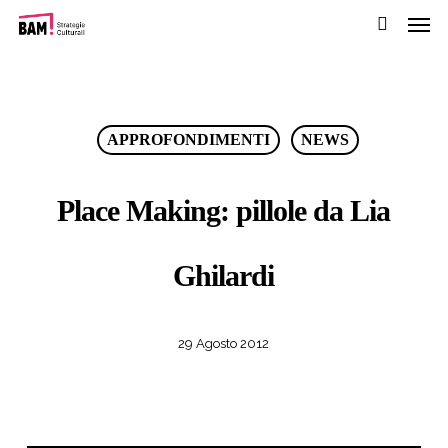
Men
Passa
al
cerca
contenuto
pricipale
APPROFONDIMENTI
NEWS
Place Making: pillole da Lia
Ghilardi
29 Agosto 2012