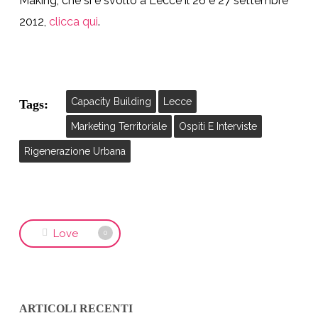
Making, che si è svolto a Lecce il 26 e 27 settembre
2012,
clicca qui
.
Capacity Building
Lecce
Tags:
Marketing Territoriale
Ospiti E Interviste
Rigenerazione Urbana
Love
0
ARTICOLI RECENTI