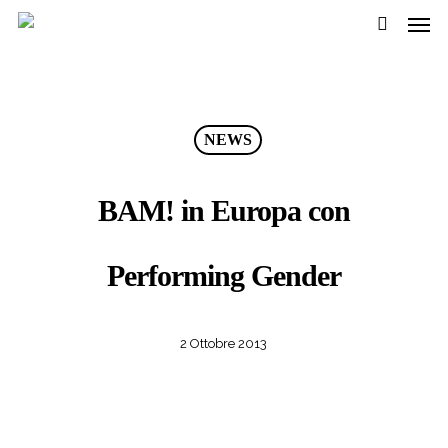
Men
Passa
al
cerca
contenuto
pricipale
NEWS
BAM! in Europa con
Performing Gender
2 Ottobre 2013