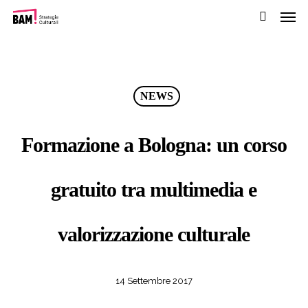
Men
Passa
al
cerca
contenuto
pricipale
NEWS
Formazione a Bologna: un corso
gratuito tra multimedia e
valorizzazione culturale
14 Settembre 2017