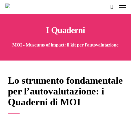
Men
Passa
al
cerca
contenuto
I Quaderni
pricipale
MOI - Museums of impact: il kit per l'autovalutazione
Lo strumento fondamentale
per l’autovalutazione: i
Quaderni di MOI