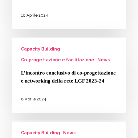
management
per
18 Aprile 2024
Biografilm
Academy
L’incontro
Capacity Building
conclusivo
di
Co-progettazione e facilitazione
News
co-
L’incontro conclusivo di co-progettazione
progettazione
e networking della rete LGF 2023-24
e
networking
8 Aprile 2024
della
rete
LGF
Crossing
2023-
Capacity Building
News
Siena: