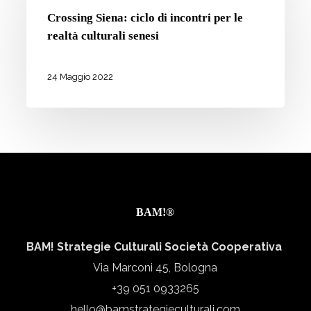
24
ciclo
Crossing Siena: ciclo di incontri per le
di
realtà culturali senesi
incontri
per
24 Maggio 2022
le
realtà
culturali
senesi
BAM!®
BAM! Strategie Culturali Società Cooperativa
Via Marconi 45, Bologna
+39 051 0933265
hello@bamstrategieculturali.com