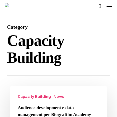
Men
Passa
al
cerca
contenuto
Category
pricipale
Capacity
Building
Audience
Capacity Building
News
development
e
Audience development e data
data
management per Biografilm Academy