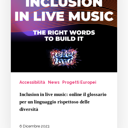
online
il
glossario
per
un
linguaggio
rispettoso
delle
diversità
Accessibilità
News
Progetti Europei
Inclusion in live music: online il glossario
per un linguaggio rispettoso delle
diversità
6 Dicembre 2023