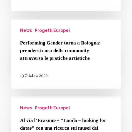
Performing
News
Progetti Europei
Gender
torna
Performing Gender torna a Bologna:
a
prendersi cura delle community
Bologna:
attraverso le pratiche artistiche
prendersi
cura
13 Ottobre 2022
delle
community
Al
attraverso
News
Progetti Europei
via
le
l’Erasmus+
pratiche
Al via l’Erasmus+ “Looda – looking for
“Looda
datas” con una ricerca sui musei dei
artistiche