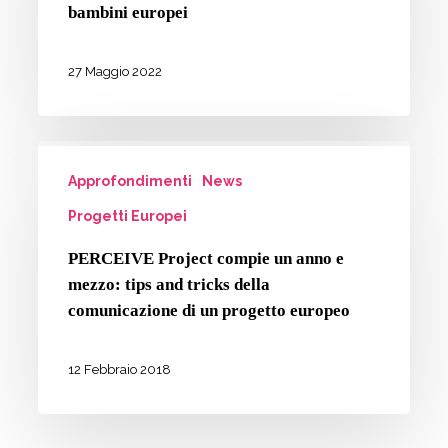
–
bambini europei
looking
for
27 Maggio 2022
datas”
con
PERCEIVE
una
Approfondimenti
News
Project
ricerca
compie
Progetti Europei
sui
un
musei
PERCEIVE Project compie un anno e
anno
dei
mezzo: tips and tricks della
e
comunicazione di un progetto europeo
bambini
mezzo:
europei
tips
12 Febbraio 2018
and
tricks