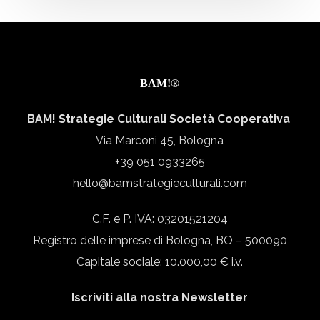
della
comunicazione
di
un
BAM!®
progetto
europeo
BAM! Strategie Culturali Società Cooperativa
Via Marconi 45, Bologna
+39 051 0933265
hello@bamstrategieculturali.com
C.F. e P. IVA: 03201521204
Registro delle imprese di Bologna, BO – 500090
Capitale sociale: 10.000,00 € i.v.
Iscriviti alla nostra Newsletter