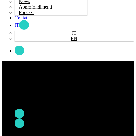
News
Approfondimenti
Podcast
Contatti
IT
IT
EN
cerca
UAAO – Upskilling degli Archivi
d’Arte e Operatori 4.0