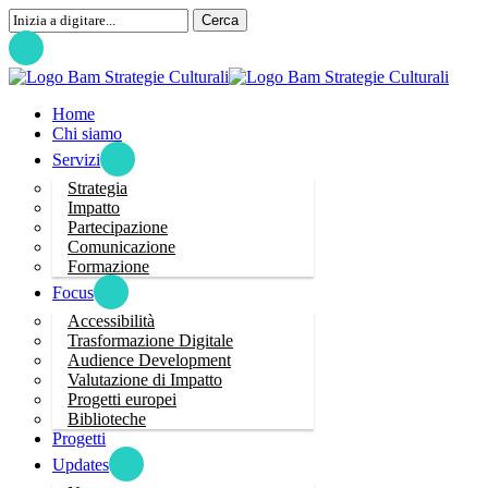
Passa
Cerca
al
Chiudi
contenuto
pricipale
cerca
Menu
Home
Chi siamo
Servizi
Strategia
Impatto
Partecipazione
Comunicazione
Formazione
Focus
Accessibilità
Trasformazione Digitale
Audience Development
Valutazione di Impatto
Progetti europei
Biblioteche
Progetti
Updates