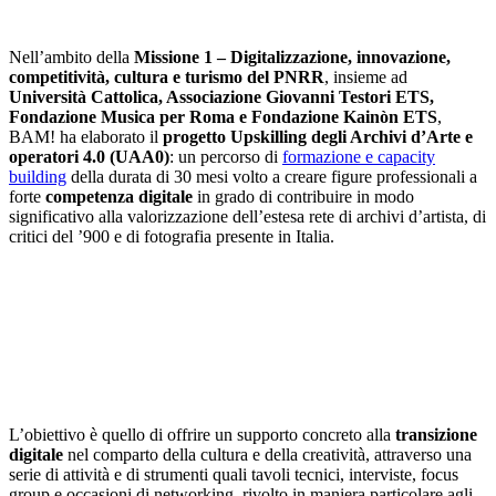
Il progetto
Nell’ambito della
Missione 1 – Digitalizzazione, innovazione,
competitività, cultura e turismo del PNRR
, insieme ad
Università Cattolica, Associazione Giovanni Testori ETS,
Fondazione Musica per Roma e Fondazione Kainòn ETS
,
BAM! ha elaborato il
progetto Upskilling degli Archivi d’Arte e
operatori 4.0 (UAA0)
: un percorso di
formazione e capacity
building
della durata di 30 mesi volto a creare figure professionali a
forte
competenza digitale
in grado di contribuire in modo
significativo alla valorizzazione dell’estesa rete di archivi d’artista, di
critici del ’900 e di fotografia presente in Italia.
Perché
L’obiettivo è quello di offrire un supporto concreto alla
transizione
digitale
nel comparto della cultura e della creatività, attraverso una
serie di attività e di strumenti quali tavoli tecnici, interviste, focus
group e occasioni di networking, rivolto in maniera particolare agli