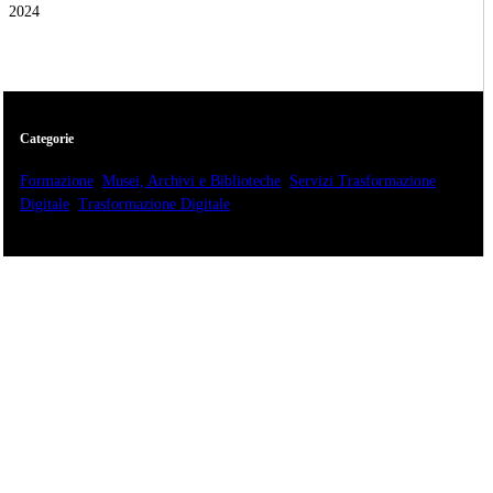
2024
Categorie
Formazione
,
Musei, Archivi e Biblioteche
,
Servizi Trasformazione
Digitale
,
Trasformazione Digitale
Un percorso volto a valorizzare gli archivi d’artista,
di critici del ’900 e di fotografia.