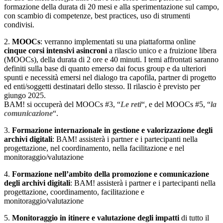
formazione della durata di 20 mesi e alla sperimentazione sul campo,
con scambio di competenze, best practices, uso di strumenti
condivisi.
2.
MOOCs
: verranno implementati su una piattaforma online
cinque corsi intensivi asincroni
a rilascio unico e a fruizione libera
(MOOCs), della durata di 2 ore e 40 minuti. I temi affrontati saranno
definiti sulla base di quanto emerso dai focus group e da ulteriori
spunti e necessità emersi nel dialogo tra capofila, partner di progetto
ed enti/soggetti destinatari dello stesso. Il rilascio è previsto per
giungo 2025.
BAM! si occuperà del MOOCs #3, “
Le reti
“, e del MOOCs #5, “
la
comunicazione
“.
3.
Formazione internazionale in gestione e valorizzazione degli
archivi digitali
: BAM! assisterà i partner e i partecipanti nella
progettazione, nel coordinamento, nella facilitazione e nel
monitoraggio/valutazione
4.
Formazione nell’ambito della promozione e comunicazione
degli archivi digitali
: BAM! assisterà i partner e i partecipanti nella
progettazione, coordinamento, facilitazione e
monitoraggio/valutazione
5.
Monitoraggio in itinere e valutazione degli impatti
di tutto il