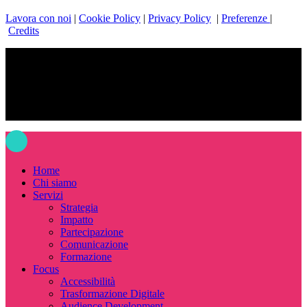
Lavora con noi
|
Cookie Policy
|
Privacy Policy
|
Preferenze
|
Credits
facebook
linkedin
instagram
email
© 2026 BAM! Strategie Culturali.
Close
Menu
Home
Chi siamo
Servizi
Strategia
Impatto
Partecipazione
Comunicazione
Formazione
Focus
Accessibilità
Trasformazione Digitale
Audience Development