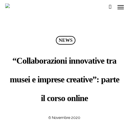
Men
Passa
Menu
al
cerca
contenuto
pricipale
NEWS
“Collaborazioni innovative tra
musei e imprese creative”: parte
il corso online
6 Novembre 2020