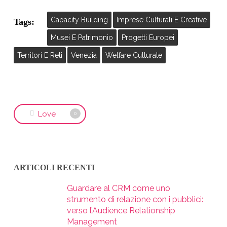
Capacity Building
Imprese Culturali E Creative
Tags:
Musei E Patrimonio
Progetti Europei
Territori E Reti
Venezia
Welfare Culturale
Love
0
ARTICOLI RECENTI
Guardare al CRM come uno
strumento di relazione con i pubblici:
verso l’Audience Relationship
Management