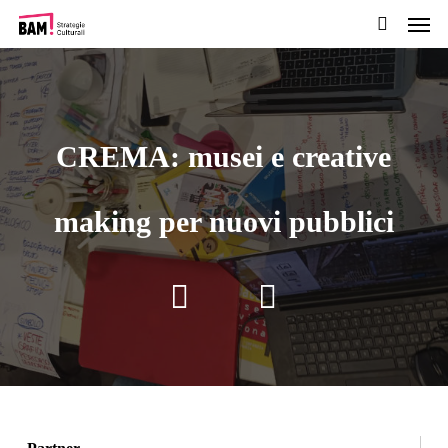
Men
Passa
al
cerca
contenuto
pricipale
CREMA: musei e creative
making per nuovi pubblici