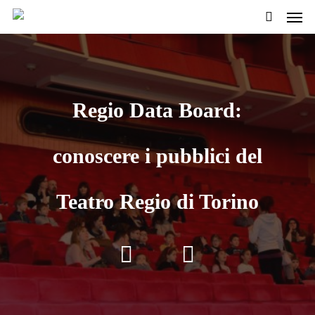
Men
Passa
al
cerca
contenuto
pricipale
Regio Data Board:
conoscere i pubblici del
Teatro Regio di Torino