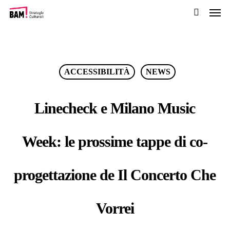
Men
Passa
al
cerca
contenuto
pricipale
ACCESSIBILITÀ
NEWS
Linecheck e Milano Music
Week: le prossime tappe di co-
progettazione de Il Concerto Che
Vorrei