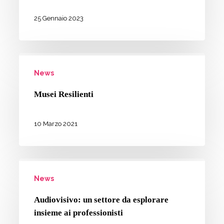
del
futuro:
25 Gennaio 2023
anche
BAM!
Musei
al
News
Resilienti
MAXXI
con
Musei Resilienti
Fondazione
Kainòn
10 Marzo 2021
Audiovisivo:
News
un
settore
Audiovisivo: un settore da esplorare
da
insieme ai professionisti