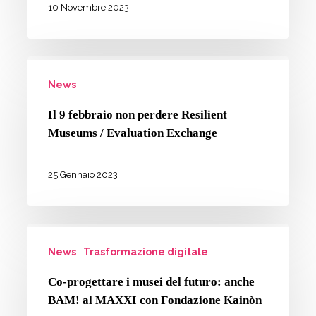
prossime
10 Novembre 2023
tappe
di
Il
co-
News
9
progettazione
febbraio
de
Il 9 febbraio non perdere Resilient
non
Museums / Evaluation Exchange
Il
perdere
Concerto
Resilient
25 Gennaio 2023
Che
Museums
Vorrei
/
Co-
Evaluation
News
Trasformazione digitale
progettare
Exchange
i
Co-progettare i musei del futuro: anche
musei
BAM! al MAXXI con Fondazione Kainòn