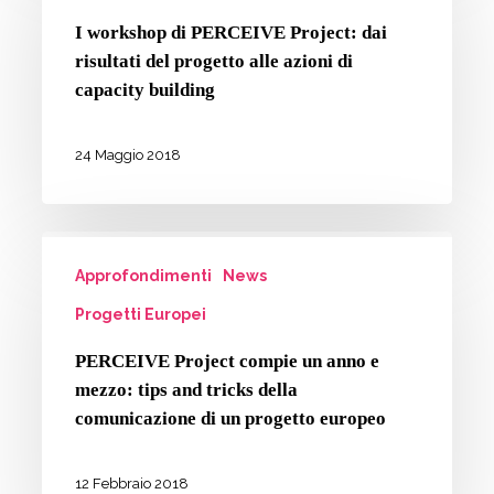
di
2018
I workshop di PERCEIVE Project: dai
PERCEIVE
risultati del progetto alle azioni di
Project:
capacity building
dai
risultati
24 Maggio 2018
del
progetto
PERCEIVE
alle
Approfondimenti
News
Project
azioni
compie
Progetti Europei
di
un
capacity
PERCEIVE Project compie un anno e
anno
building
mezzo: tips and tricks della
e
comunicazione di un progetto europeo
mezzo:
tips
12 Febbraio 2018