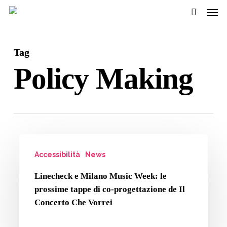
Men
Passa
al
cerca
contenuto
Tag
pricipale
Policy Making
Linecheck
Accessibilità
News
e
Milano
Linecheck e Milano Music Week: le
Music
prossime tappe di co-progettazione de Il
Week:
Concerto Che Vorrei
le