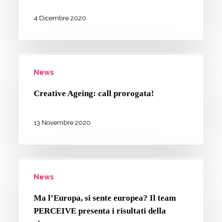
esplorare
insieme
4 Dicembre 2020
ai
professionisti
Creative
News
Ageing:
call
Creative Ageing: call prorogata!
prorogata!
13 Novembre 2020
Ma
News
l’Europa,
si
Ma l’Europa, si sente europea? Il team
sente
PERCEIVE presenta i risultati della