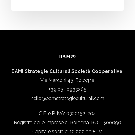
and
tricks
della
comunicazione
di
un
BAM!®
progetto
europeo
BAM! Strategie Culturali Società Cooperativa
Via Marconi 45, Bologna
+39 051 0933265
hello@bamstrategieculturali.com
C.F. e P. IVA: 03201521204
Registro delle imprese di Bologna, BO – 500090
Capitale sociale: 10.000,00 € i.v.