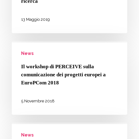
europea?
ricerca
Il
team
13 Maggio 2019
PERCEIVE
presenta
Il
i
News
workshop
risultati
di
della
Il workshop di PERCEIVE sulla
PERCEIVE
comunicazione dei progetti europei a
ricerca
sulla
EuroPCom 2018
comunicazione
dei
5 Novembre 2018
progetti
europei
I
a
News
workshop
EuroPCom