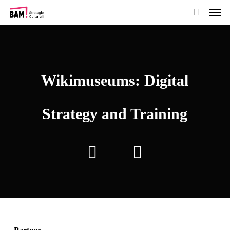
Men
Skip
to
search
main
content
Wikimuseums: Digital
Strategy and Training