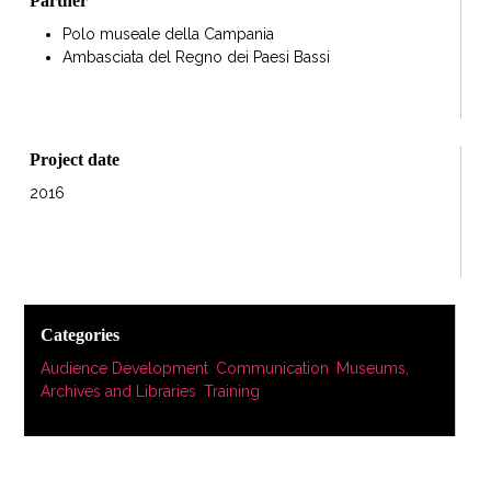
Partner
Polo museale della Campania
Ambasciata del Regno dei Paesi Bassi
Project date
2016
Categories
Audience Development
,
Communication
,
Museums,
Archives and Libraries
,
Training