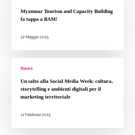
Tourism
gran
and
finale
Myanmar Tourism and Capacity Building
Capacity
fa tappa a BAM!
del
Building
progetto
fa
22 Maggio 2015
SEMI
tappa
a
Un
BAM!
News
salto
alla
Un salto alla Social Media Week: cultura,
Social
storytelling e ambienti digitali per il
marketing territoriale
Media
Week:
11 Febbraio 2015
cultura,
storytelling
e