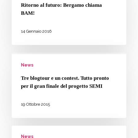
futuro:
5!
Ritorno al futuro: Bergamo chiama
Bergamo
BAM!
chiama
BAM!
14 Gennaio 2016
Tre
News
blogtour
e
Tre blogtour e un contest. Tutto pronto
un
per il gran finale del progetto SEMI
contest.
Tutto
19 Ottobre 2015
pronto
per
Myanmar
il
News