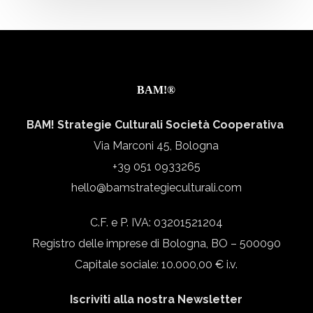
ambienti
digitali
per
il
BAM!®
marketing
territoriale
BAM! Strategie Culturali Società Cooperativa
Via Marconi 45, Bologna
+39 051 0933265
hello@bamstrategieculturali.com
C.F. e P. IVA: 03201521204
Registro delle imprese di Bologna, BO – 500090
Capitale sociale: 10.000,00 € i.v.
Iscriviti alla nostra Newsletter