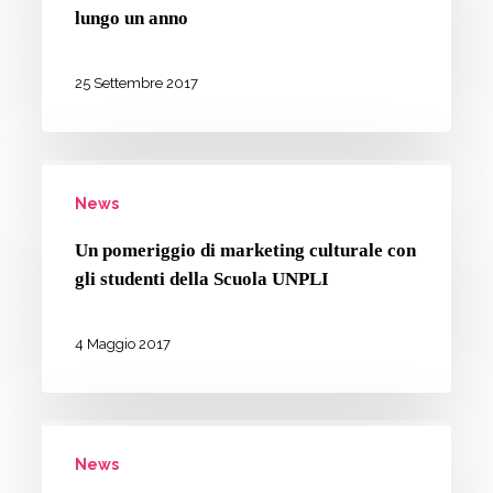
di
lungo un anno
Bergamo,
un
25 Settembre 2017
brand
lungo
Un
un
News
pomeriggio
anno
di
Un pomeriggio di marketing culturale con
marketing
gli studenti della Scuola UNPLI
culturale
con
4 Maggio 2017
gli
studenti
La
della
News
lunga
Scuola