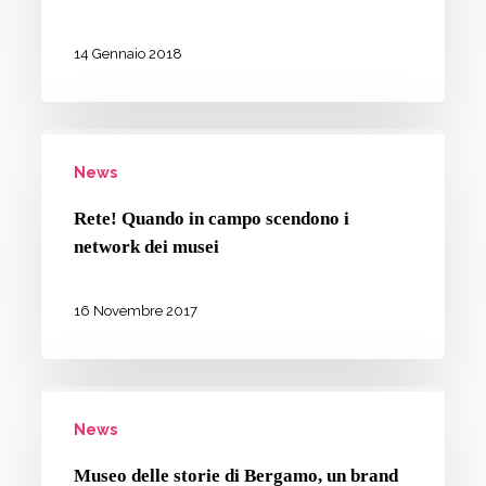
di
Reggio
14 Gennaio 2018
Emilia:
3
Rete!
domande
News
Quando
a
in
Georgia
Rete! Quando in campo scendono i
campo
Cantoni
network dei musei
scendono
i
16 Novembre 2017
network
dei
Museo
musei
News
delle
storie
Museo delle storie di Bergamo, un brand