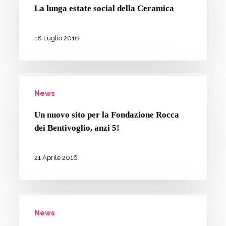
estate
UNPLI
La lunga estate social della Ceramica
social
della
18 Luglio 2016
Ceramica
Un
News
nuovo
sito
Un nuovo sito per la Fondazione Rocca
per
dei Bentivoglio, anzi 5!
la
Fondazione
21 Aprile 2016
Rocca
dei
Ritorno
Bentivoglio,
News
al
anzi