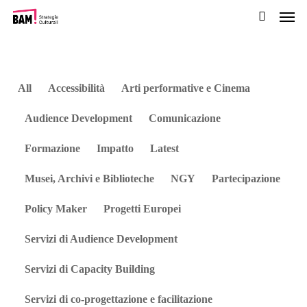
Men
Passa
al
cerca
contenuto
pricipale
All
Accessibilità
Arti performative e Cinema
Audience Development
Comunicazione
Formazione
Impatto
Latest
Musei, Archivi e Biblioteche
NGY
Partecipazione
Policy Maker
Progetti Europei
Servizi di Audience Development
Servizi di Capacity Building
Servizi di co-progettazione e facilitazione