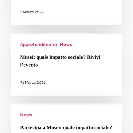
MOI!
bambini
Museums
1 Marzo 2022
europei
of
Impact:
Musei:
un
Approfondimenti
News
quale
nuovo
impatto
strumento
Musei: quale impatto sociale? Rivivi
sociale?
l’evento
per
Rivivi
osservarsi
l’evento
31 Marzo 2021
Partecipa
News
a
Musei:
Partecipa a Musei: quale impatto sociale?