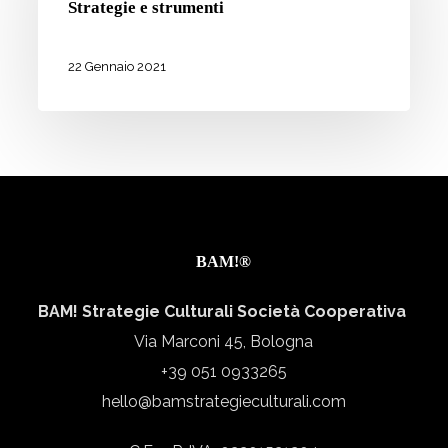
quale
Strategie e strumenti
impatto
sociale?
22 Gennaio 2021
Strategie
e
strumenti
BAM!®
BAM! Strategie Culturali Società Cooperativa
Via Marconi 45, Bologna
+39 051 0933265
hello@bamstrategieculturali.com