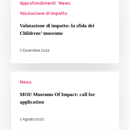
Approfondimenti
News
di
Exchange
impatto:
Valutazione di impatto
la
Valutazione di impatto: la sfida dei
sfida
Childrens’ museums
dei
Childrens’
7 Dicembre 2022
museums
MOI!
News
Museums
Of
MOI! Museums Of Impact: call for
Impact:
application
call
for
1 Agosto 2022
application