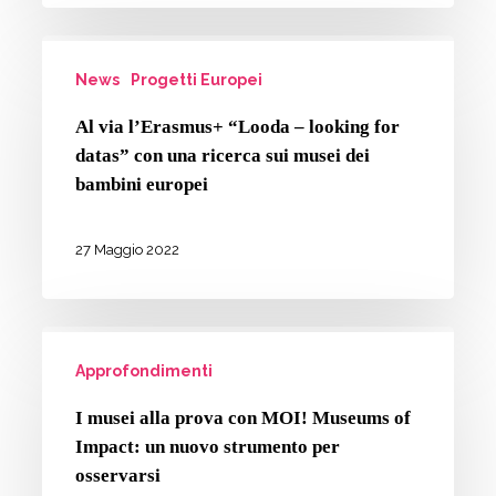
Al
News
Progetti Europei
via
l’Erasmus+
Al via l’Erasmus+ “Looda – looking for
“Looda
datas” con una ricerca sui musei dei
–
bambini europei
looking
for
27 Maggio 2022
datas”
con
I
una
Approfondimenti
musei
ricerca
alla
sui
I musei alla prova con MOI! Museums of
prova
Impact: un nuovo strumento per
musei
con
osservarsi
dei