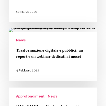
edizione
di
16 Marzo 2026
EDI
Global
Trasformazione
Forum
digitale
News
e
Trasformazione digitale e pubblici: un
pubblici:
report e un webinar dedicati ai musei
un
report
4 Febbraio 2025
e
un
webinar
Il
dedicati
Approfondimenti
News
kit
ai
di