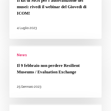
Il kit di MOI per l’autovaluzione dei
musei
MOI
musei: rivedi il webinar del Giovedì di
per
ICOM!
l’autovaluzione
dei
4 Luglio 2023
musei:
rivedi
Il
il
News
9
webinar
febbraio
del
Il 9 febbraio non perdere Resilient
non
Museums / Evaluation Exchange
Giovedì
perdere
di
Resilient
25 Gennaio 2023
ICOM!
Museums
/
Valutazione
Evaluation