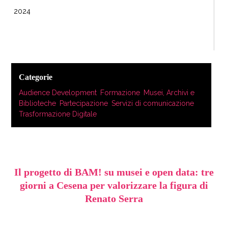
2024
Categorie
Audience Development
,
Formazione
,
Musei, Archivi e
Biblioteche
,
Partecipazione
,
Servizi di comunicazione
,
Trasformazione Digitale
Il progetto di BAM! su musei e open data: tre
giorni a Cesena per valorizzare la figura di
Renato Serra