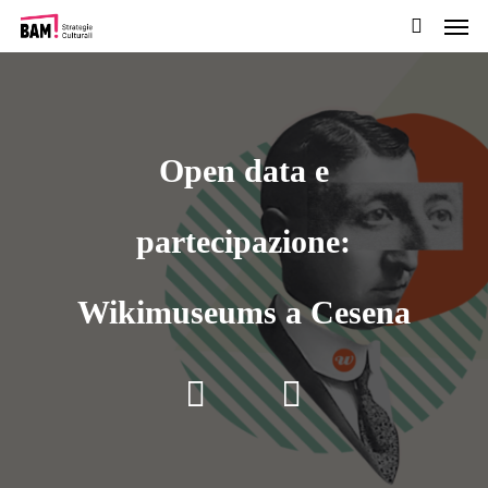
Men
Passa
al
cerca
contenuto
pricipale
Open data e
partecipazione:
Wikimuseums a Cesena