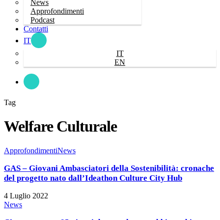
News
Approfondimenti
Podcast
Contatti
IT
IT
EN
cerca
Tag
Welfare Culturale
GAS
Approfondimenti
News
–
Giovani
GAS – Giovani Ambasciatori della Sostenibilità: cronache
Ambasciatori
del progetto nato dall’Ideathon Culture City Hub
della
Sostenibilità:
4 Luglio 2022
cronache
Ci
News
del
sono