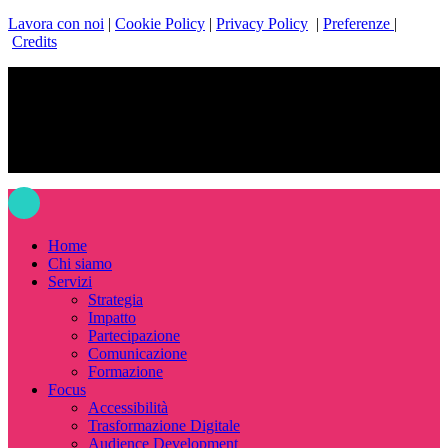
Lavora con noi
|
Cookie Policy
|
Privacy Policy
|
Preferenze
|
Credits
facebook
linkedin
instagram
email
© 2026 BAM! Strategie Culturali.
Close
Menu
Home
Chi siamo
Servizi
Strategia
Impatto
Partecipazione
Comunicazione
Formazione
Focus
Accessibilità
Trasformazione Digitale
Audience Development