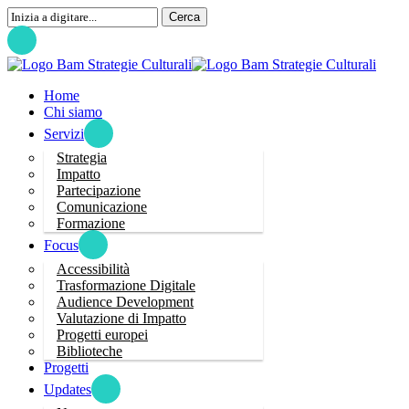
Passa
Cerca
al
Chiudi
contenuto
pricipale
cerca
Menu
Home
Chi siamo
Servizi
Strategia
Impatto
Partecipazione
Comunicazione
Formazione
Focus
Accessibilità
Trasformazione Digitale
Audience Development
Valutazione di Impatto
Progetti europei
Biblioteche
Progetti
Updates