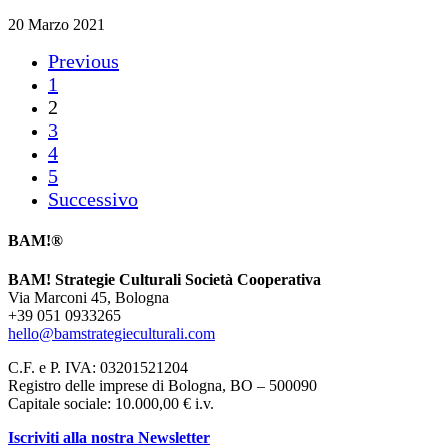
Così
prima
sarà!
mappatura
20 Marzo 2021
di
progetti
Previous
sull’invecchiamento
1
creativo
2
3
4
5
Successivo
BAM!®
BAM! Strategie Culturali Società Cooperativa
Via Marconi 45, Bologna
+39 051 0933265
hello@bamstrategieculturali.com
C.F. e P. IVA: 03201521204
Registro delle imprese di Bologna, BO – 500090
Capitale sociale: 10.000,00 € i.v.
Iscriviti alla nostra Newsletter