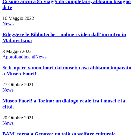
progetto
ancora
Ci sono ancora 85 viaggi da completare, abbiamo bisogno
nato
85
di te
dall’Ideathon
viaggi
Culture
da
16 Maggio 2022
City
completare,
Rileggere
News
Hub
abbiamo
le
bisogno
Biblioteche
Rileggere le Biblioteche – online i video dall’incontro in
di
–
Malatestiana
te
online
i
3 Maggio 2022
video
Se
Approfondimenti
News
dall’incontro
le
in
opere
Se le opere vanno fuori dai musei: cosa abbiamo imparato
Malatestiana
vanno
a Museo Fuori!
fuori
dai
27 Ottobre 2021
musei:
Museo
News
cosa
Fuori!
abbiamo
a
Museo Fuori! a Torino: un dialogo reale tra i musei e la
imparato
Torino:
città.
a
un
Museo
dialogo
20 Ottobre 2021
Fuori!
reale
BAM!
News
tra
torna
i
a
BAM! torna a Genova: un talk su welfare culturale,