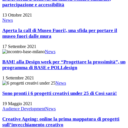
musei
Genova:
partecipazione e accessibilità
e
un
la
talk
13 Ottobre 2021
città.
su
Aperta
News
welfare
la
culturale,
call
Aperta la call di Museo Fuori!, una sfida per portare il
partecipazione
di
museo fuori dalle mura
e
Museo
accessibilità
Fuori!,
17 Settembre 2021
una
BAM!
News
sfida
alla
per
Design
BAM! alla Design week per “Progettare la prossimità”, un
portare
week
programma di BASE e POLI.design
il
per
museo
“Progettare
1 Settembre 2021
fuori
la
Sono
News
dalle
prossimità”,
pronti
mura
un
i
Sono pronti i 6 progetti creativi under 25 di Così sarà!
programma
6
di
progetti
19 Maggio 2021
BASE
creativi
Creative
Audience Development
News
e POLI.design
under
Ageing:
25
online
Creative Ageing: online la prima mappatura di progetti
di
la
sull’invecchiamento creativo